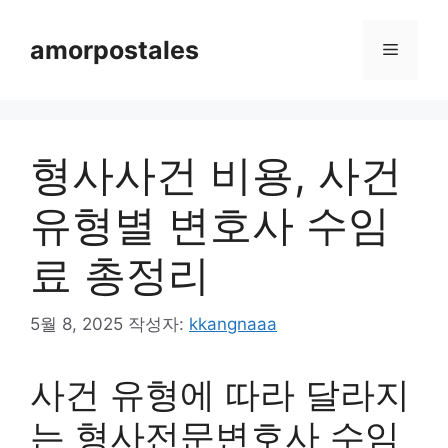
컨
텐
amorpostales
메
츠
로
뉴
건
너
형사사건 비용, 사건
뛰
기
유형별 변호사 수임
료 총정리
5월 8, 2025
작성자:
kkangnaaa
사건 유형에 따라 달라지
는 형사전문변호사 수임