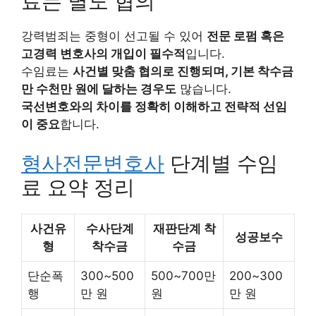
료는 별도 협의
강력범죄는 중형이 선고될 수 있어
전문 로펌 혹은
고경력 변호사의 개입이 필수적
입니다.
수임료는
사건별 맞춤 협의로 진행되며, 기본 착수금
만 수천만 원에 달하는 경우도
많습니다.
국선변호와의 차이를 정확히 이해하고 전략적 선임
이 중요
합니다.
형사전문변호사
단계별 수임
료 요약 정리
사건유
수사단계
재판단계 착
성공보수
형
착수금
수금
단순폭
300~500
500~700만
200~300
행
만 원
원
만 원