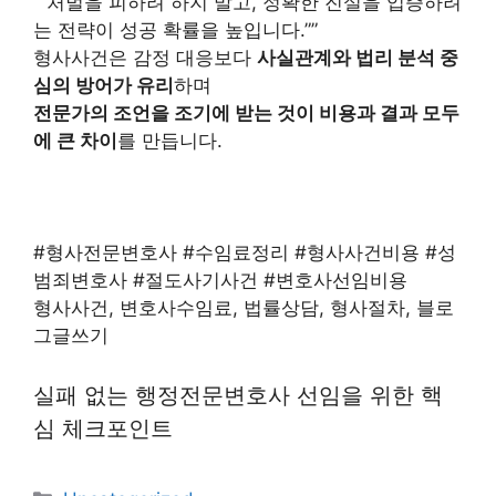
“”처벌을 피하려 하지 말고, 정확한 진실을 입증하려
는 전략이 성공 확률을 높입니다.””
형사사건은 감정 대응보다
사실관계와 법리 분석 중
심의 방어가 유리
하며
전문가의 조언을 조기에 받는 것이 비용과 결과 모두
에 큰 차이
를 만듭니다.
#형사전문변호사 #수임료정리 #형사사건비용 #성
범죄변호사 #절도사기사건 #변호사선임비용
형사사건, 변호사수임료, 법률상담, 형사절차, 블로
그글쓰기
실패 없는 행정전문변호사 선임을 위한 핵
심 체크포인트
카