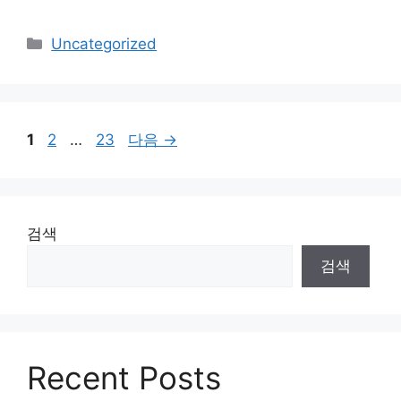
카
Uncategorized
테
고
리
페
페
페
1
2
…
23
다음
→
이
이
이
지
지
지
검색
검색
Recent Posts