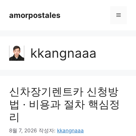
컨
텐
amorpostales
메
츠
로
뉴
건
너
kkangnaaa
뛰
기
신차장기렌트카 신청방
법 · 비용과 절차 핵심정
리
8월 7, 2026
작성자:
kkangnaaa