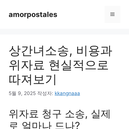
컨
텐
amorpostales
메
츠
로
뉴
건
너
상간녀소송, 비용과
뛰
기
위자료 현실적으로
따져보기
5월 9, 2025
작성자:
kkangnaaa
위자료 청구 소송, 실제
로 얼마나 드나?