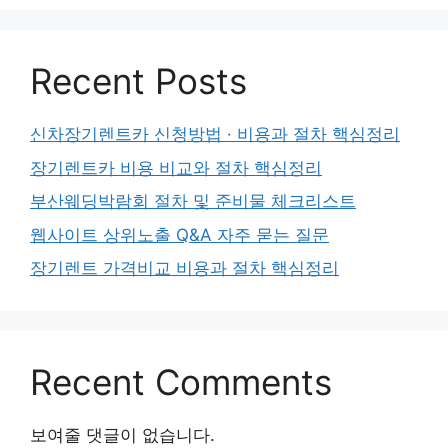
Recent Posts
신차장기렌트카 신청방법 · 비용과 절차 핵심정리
장기렌트카 비용 비교와 절차 핵심정리
부산웨딩박람회 절차 및 준비물 체크리스트
웹사이트 상위노출 Q&A 자주 묻는 질문
장기렌트 가격비교 비용과 절차 핵심정리
Recent Comments
보여줄 댓글이 없습니다.