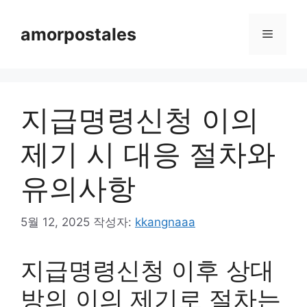
컨
텐
amorpostales
메
츠
로
뉴
건
너
지급명령신청 이의
뛰
기
제기 시 대응 절차와
유의사항
5월 12, 2025
작성자:
kkangnaaa
지급명령신청 이후 상대
방의 이의 제기로 절차는