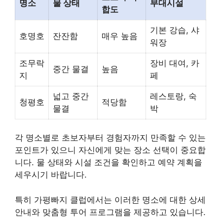
명소
물 상태
부대시설
합도
기본 강습, 샤
호명호
잔잔함
매우 높음
워장
조무락
장비 대여, 카
중간 물결
높음
지
페
넓고 중간
레스토랑, 숙
청평호
적당함
물결
박
각 명소별로 초보자부터 경험자까지 만족할 수 있는
포인트가 있으니 자신에게 맞는 장소 선택이 중요합
니다. 물 상태와 시설 조건을 확인하고 예약 계획을
세우시기 바랍니다.
특히 가평빠지 클럽에서는 이러한 명소에 대한 상세
안내와 맞춤형 투어 프로그램을 제공하고 있습니다.