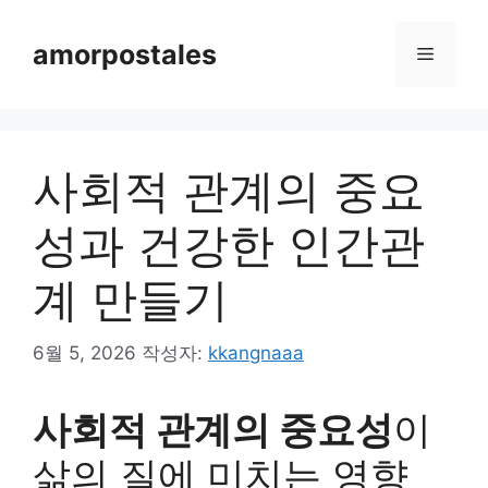
컨
텐
amorpostales
메
츠
로
뉴
건
너
사회적 관계의 중요
뛰
기
성과 건강한 인간관
계 만들기
6월 5, 2026
작성자:
kkangnaaa
사회적 관계의 중요성
이
삶의 질에 미치는 영향