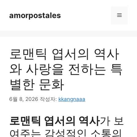
컨
텐
amorpostales
메
츠
로
뉴
건
너
로맨틱 엽서의 역사
뛰
기
와 사랑을 전하는 특
별한 문화
6월 8, 2026
작성자:
kkangnaaa
로맨틱 엽서의 역사
가 보
여주는 감성적인 소통의