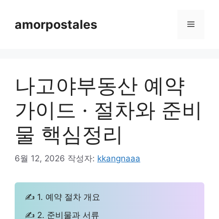
컨
텐
amorpostales
메
츠
로
뉴
건
너
나고야부동산 예약
뛰
기
가이드 · 절차와 준비
물 핵심정리
6월 12, 2026
작성자:
kkangnaaa
✍ 1. 예약 절차 개요
✍ 2. 준비물과 서류