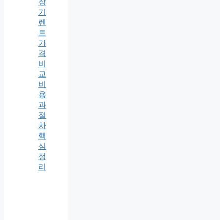
장
기
렌
트
가
격
비
교
비
용
과
절
차
핵
심
정
리