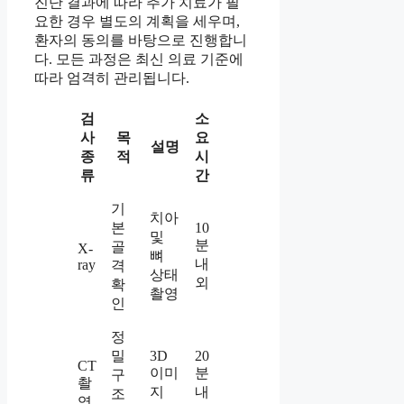
진단 결과에 따라 추가 치료가 필
요한 경우 별도의 계획을 세우며,
환자의 동의를 바탕으로 진행합니
다. 모든 과정은 최신 의료 기준에
따라 엄격히 관리됩니다.
검
소
사
목
요
설명
종
적
시
류
간
기
치아
본
10
및
분
골
X-
뼈
내
ray
격
상태
외
확
촬영
인
정
밀
3D
20
CT
이미
분
구
촬
지
내
조
영