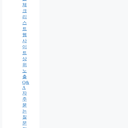
체
크
리
스
트
웹
사
이
트
상
위
노
출
Q&
A
자
주
묻
는
질
문