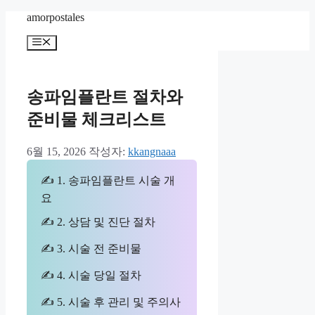
컨
amorpostales
텐
메
츠
뉴
로
건
너
송파임플란트 절차와
뛰
준비물 체크리스트
기
6월 15, 2026
작성자:
kkangnaaa
✍ 1. 송파임플란트 시술 개
요
✍ 2. 상담 및 진단 절차
✍ 3. 시술 전 준비물
✍ 4. 시술 당일 절차
✍ 5. 시술 후 관리 및 주의사