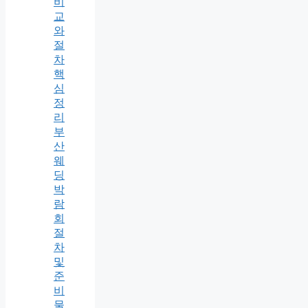
비
교
와
절
차
핵
심
정
리
부
산
웨
딩
박
람
회
절
차
및
준
비
물