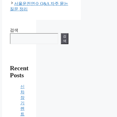
리
서울운전연수 Q&A 자주 묻는
질문 정리
검색
검
색
Recent
Posts
신
차
장
기
렌
트