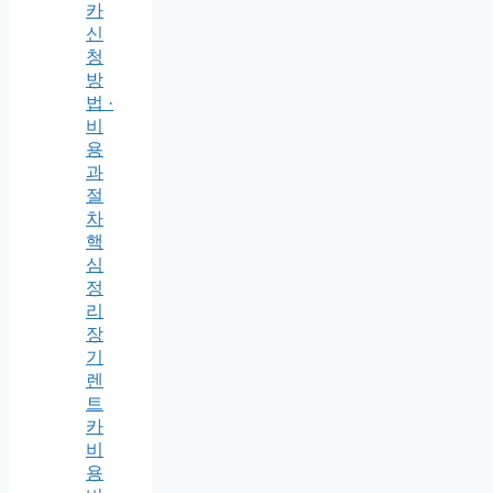
카
신
청
방
법 ·
비
용
과
절
차
핵
심
정
리
장
기
렌
트
카
비
용