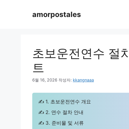
컨
텐
amorpostales
츠
로
건
너
뛰
초보운전연수 절차
기
트
6월 16, 2026
작성자:
kkangnaaa
✍ 1. 초보운전연수 개요
✍ 2. 연수 절차 안내
✍ 3. 준비물 및 서류