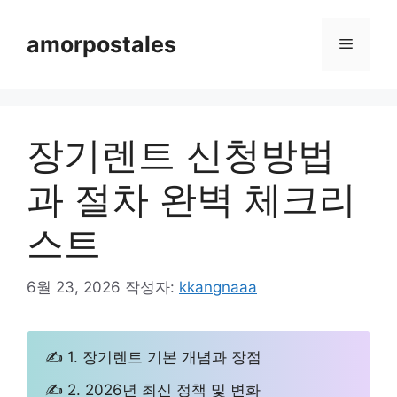
컨
텐
amorpostales
메
츠
로
뉴
건
너
장기렌트 신청방법
뛰
기
과 절차 완벽 체크리
스트
6월 23, 2026
작성자:
kkangnaaa
✍ 1. 장기렌트 기본 개념과 장점
✍ 2. 2026년 최신 정책 및 변화