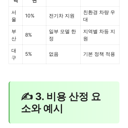
역
면
서
친환경 차량 우
10%
전기차 지원
울
대
부
일부 모델 한
지역별 차등 지
8%
산
정
원
대
5%
없음
기본 정책 적용
구
✍ 3. 비용 산정 요
소와 예시