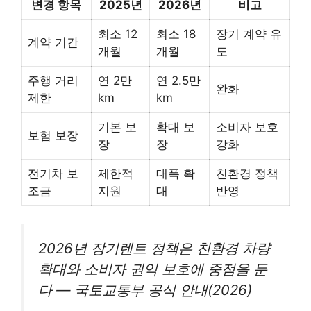
변경 항목
2025년
2026년
비고
최소 12
최소 18
장기 계약 유
계약 기간
개월
개월
도
주행 거리
연 2만
연 2.5만
완화
제한
km
km
기본 보
확대 보
소비자 보호
보험 보장
장
장
강화
전기차 보
제한적
대폭 확
친환경 정책
조금
지원
대
반영
2026년 장기렌트 정책은 친환경 차량
확대와 소비자 권익 보호에 중점을 둔
다 — 국토교통부 공식 안내(2026)