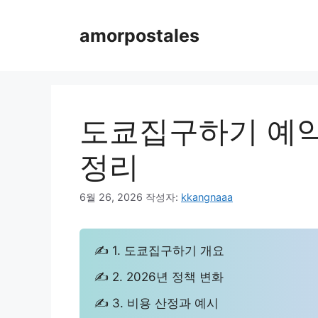
컨
텐
amorpostales
츠
로
건
너
뛰
도쿄집구하기 예약
기
정리
6월 26, 2026
작성자:
kkangnaaa
✍ 1. 도쿄집구하기 개요
✍ 2. 2026년 정책 변화
✍ 3. 비용 산정과 예시