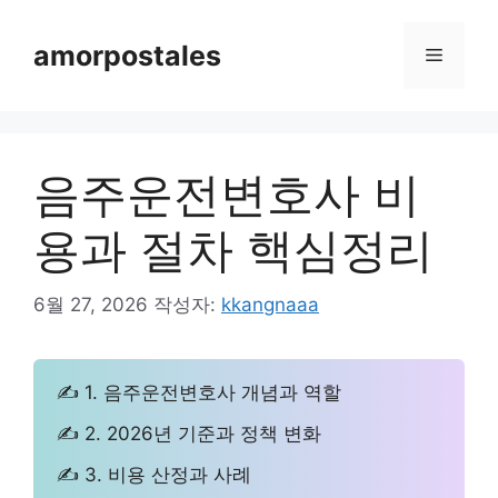
컨
텐
amorpostales
메
츠
로
뉴
건
너
음주운전변호사 비
뛰
기
용과 절차 핵심정리
6월 27, 2026
작성자:
kkangnaaa
✍ 1. 음주운전변호사 개념과 역할
✍ 2. 2026년 기준과 정책 변화
✍ 3. 비용 산정과 사례