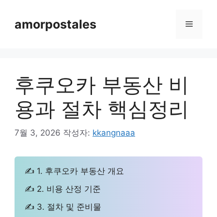
컨
텐
amorpostales
메
츠
로
뉴
건
너
후쿠오카 부동산 비
뛰
기
용과 절차 핵심정리
7월 3, 2026
작성자:
kkangnaaa
✍ 1. 후쿠오카 부동산 개요
✍ 2. 비용 산정 기준
✍ 3. 절차 및 준비물