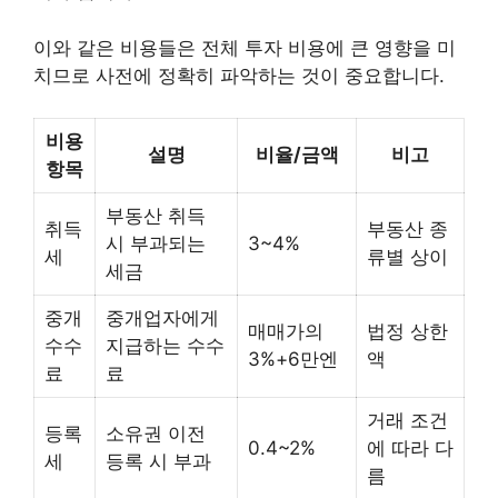
이와 같은 비용들은 전체 투자 비용에 큰 영향을 미
치므로 사전에 정확히 파악하는 것이 중요합니다.
비용
설명
비율/금액
비고
항목
부동산 취득
취득
부동산 종
시 부과되는
3~4%
세
류별 상이
세금
중개
중개업자에게
매매가의
법정 상한
수수
지급하는 수수
3%+6만엔
액
료
료
거래 조건
등록
소유권 이전
0.4~2%
에 따라 다
세
등록 시 부과
름