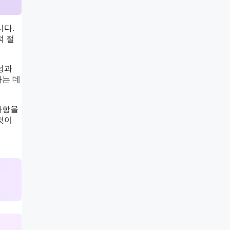
니다.
적 절
성과
하는 데
사항을
것이