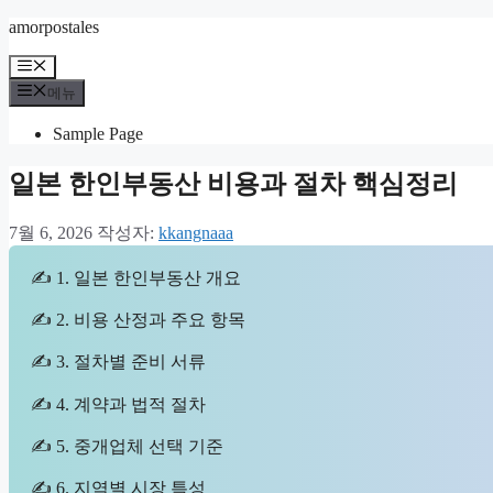
컨
amorpostales
텐
메
츠
뉴
메뉴
로
건
Sample Page
너
뛰
일본 한인부동산 비용과 절차 핵심정리
기
7월 6, 2026
작성자:
kkangnaaa
✍ 1. 일본 한인부동산 개요
✍ 2. 비용 산정과 주요 항목
✍ 3. 절차별 준비 서류
✍ 4. 계약과 법적 절차
✍ 5. 중개업체 선택 기준
✍ 6. 지역별 시장 특성