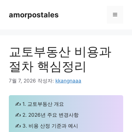
컨
텐
amorpostales
메
츠
로
뉴
건
너
교토부동산 비용과
뛰
기
절차 핵심정리
7월 7, 2026
작성자:
kkangnaaa
✍ 1. 교토부동산 개요
✍ 2. 2026년 주요 변경사항
✍ 3. 비용 산정 기준과 예시