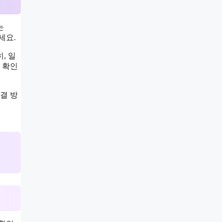
는
세요.
, 일
 확인
결 방