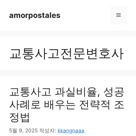
컨
텐
amorpostales
메
츠
로
뉴
건
너
교통사고전문변호사
뛰
기
교통사고 과실비율, 성공
사례로 배우는 전략적 조
정법
5월 9, 2025
작성자:
kkangnaaa