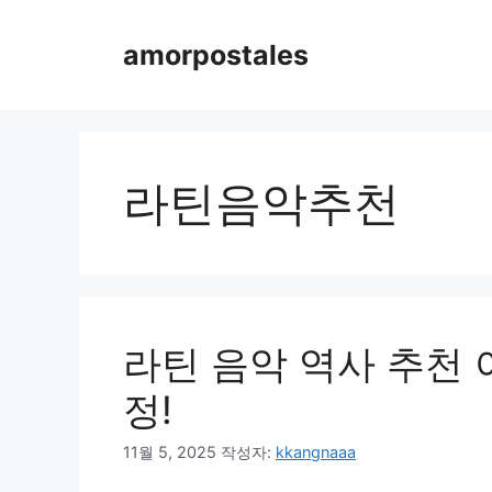
컨
텐
amorpostales
츠
로
건
너
뛰
라틴음악추천
기
라틴 음악 역사 추천 
정!
11월 5, 2025
작성자:
kkangnaaa