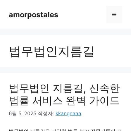
컨
텐
amorpostales
메
츠
로
뉴
건
너
법무법인지름길
뛰
기
법무법인 지름길, 신속한
법률 서비스 완벽 가이드
6월 5, 2025
작성자:
kkangnaaa