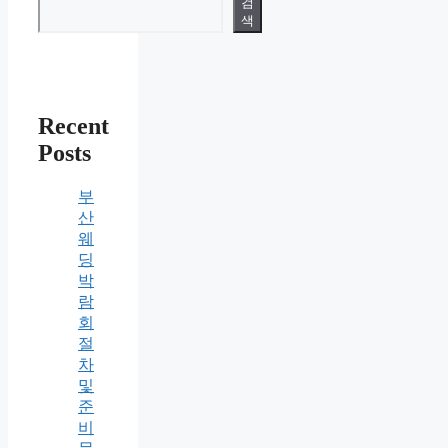
검
색
Recent
Posts
부
산
웨
딩
박
람
회
절
차
및
준
비