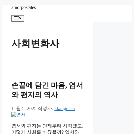
컨
amorpostales
텐
메
츠
뉴
로
건
너
사회변화사
뛰
기
손끝에 담긴 마음, 엽서
와 편지의 역사
11월 5, 2025
작성자:
kkangnaaa
엽서와 편지는 언제부터 시작됐고,
어떻게 사회를 바꿨을까? 엽서와