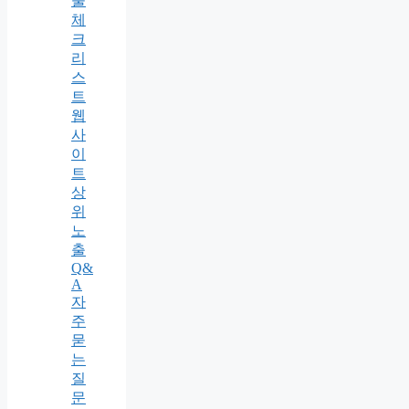
물
체
크
리
스
트
웹
사
이
트
상
위
노
출
Q&
A
자
주
묻
는
질
문