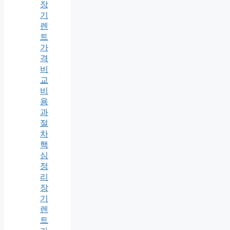
장
기
렌
트
가
격
비
교
비
용
과
절
차
핵
심
정
리
장
기
렌
트