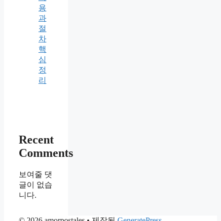
용
과
절
차
핵
심
정
리
Recent
Comments
보여줄 댓
글이 없습
니다.
© 2026 amorpostales
• 제작됨
GeneratePress