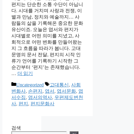
편지는 단순한 소통 수단이 아닙니
다. 시대를 거치며 사랑과 전쟁, 이
별과 만남, 정치와 예술까지… 사
람들의 삶을 기록해온 중요한 문화
유산이죠. 오늘은 엽서와 편지가
시대별로 어떤 의미를 지녔고, 사
회적으로 어떤 변화를 만들어왔는
지 그 흐름을 따라가 봅니다. 고대
문명의 문서 전달, 편지의 시작 인
류가 언어를 기록하기 시작한 그
순간부터 ‘편지’는 존재했습니다.
…
더 읽기
카
태
Uncategorized
고대통신
,
사회
테
그
변화사
,
손편지
,
엽서
,
엽서문화
,
엽
고
서수집
,
엽서의역사
,
우편제도변천
리
사
,
편지
,
편지문화사
검색