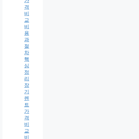
가
격
비
교
비
용
과
절
차
핵
심
정
리
장
기
렌
트
가
격
비
교
비