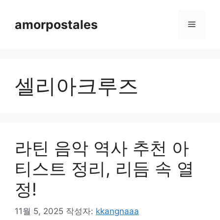
컨
텐
amorpostales
메
츠
로
뉴
건
너
셀리아크루즈
뛰
기
라틴 음악 역사 추천 아
티스트 정리, 리듬 속 열
정!
11월 5, 2025
작성자:
kkangnaaa