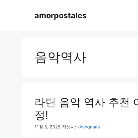
컨
텐
amorpostales
츠
로
건
너
뛰
음악역사
기
라틴 음악 역사 추천 
정!
11월 5, 2025
작성자:
kkangnaaa