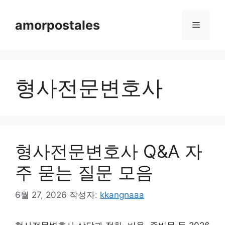
컨
텐
amorpostales
메
츠
로
뉴
건
너
형사전문변호사
뛰
기
형사전문변호사 Q&A 자
주 묻는 질문 모음
6월 27, 2026
작성자:
kkangnaaa